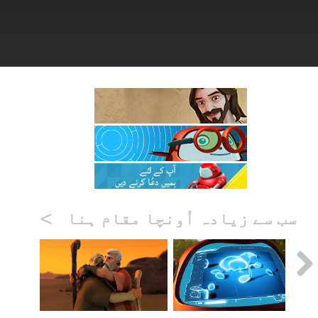
>
سب سے زیادہ اُونچا مقام ہنا