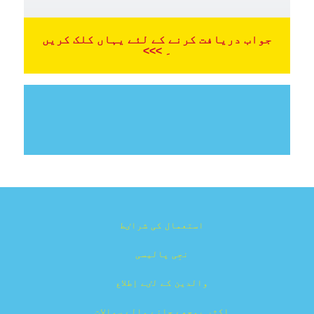
جواب دریافت کرنے کے لئے یہاں کلک کریں
۔ >>>
استعمال کی شراٸط
نجِی پالیسی
والدین کے لٸے اِطلاع
اکثر پوچھے جانے والے سوالات