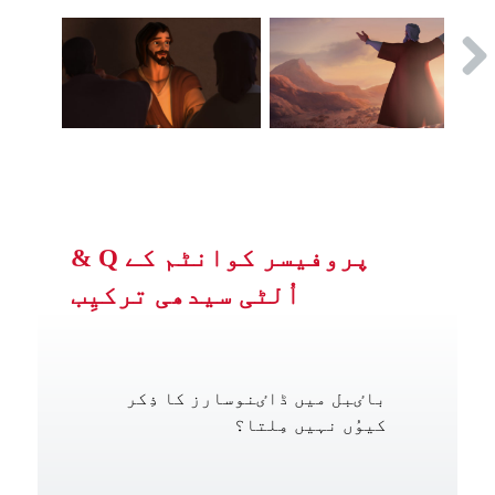
پروفیسر کوانٹم کے Q &
اُلٹی سیدھی ترکیِب
باٸبل میں ڈاٸنوسارز کا ذِکر
کیوُں نہیں مِلتا؟