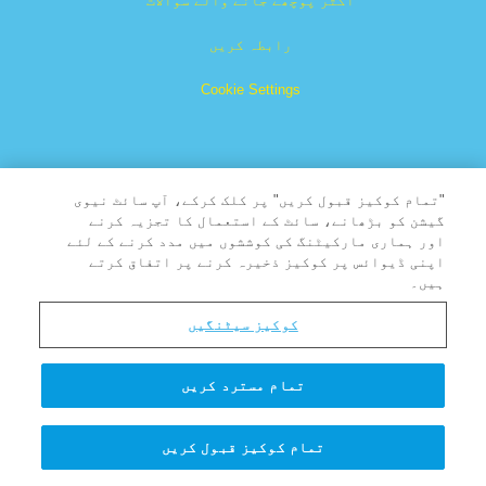
اکثر پوچھے جانے والے سوالات
رابطہ کریں
Cookie Settings
"تمام کوکیز قبول کریں" پر کلک کرکے، آپ سائٹ نیوی
گیشن کو بڑھانے، سائٹ کے استعمال کا تجزیہ کرنے
اور ہماری مارکیٹنگ کی کوششوں میں مدد کرنے کے لئے
سوُپر بُک The Christian Broadcasting Network, Inc. کا
اپنی ڈیوائس پر کوکیز ذخیرہ کرنے پر اتفاق کرتے
رجِسٹرڈ ٹریڈ مارک ہے .
ہیں۔
جملہ حقوق محفوظ ہیں
کوکیز سیٹنگیں
About CBN
تمام مسترد کریں
&کاپی; جُمل حقوُق محفوُظ 2026 دی کرِسچن براڈکاسٹِنگ نیٹ
ورک.
تمام کوکیز قبول کریں