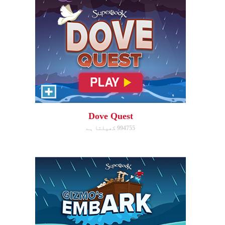
Gizmo's Embark
Help Gizmo get animals back
into the ark.
Dove Quest
994755 کھیلتا ہے
ابھی کھیلیں!