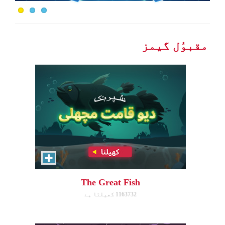
Help the great fish swim as far
as it can by avoiding obstacles.
مقبوُل گیمز
ابھی کھیلیں!
Dove Quest
Help Noah's dove avoid
obstacles.
The Great Fish
1163732 کھیلتا ہے
ابھی کھیلیں!