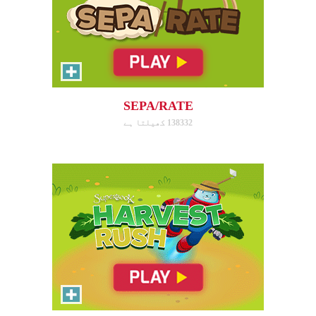
Harvest Rush
Help Farmer Gizmo harvest his
plants!
SEPA/RATE
138332 کھیلتا ہے
ابھی کھیلیں!
Serpent Smash
Smash the serpent as soon as
you see it!