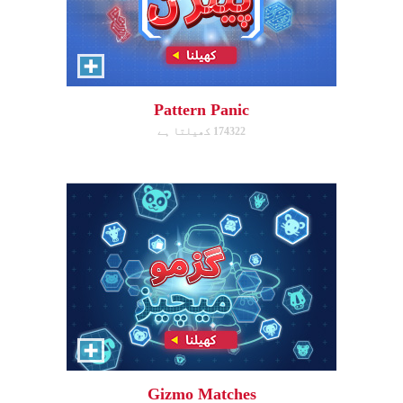
Gizmo Matches
Match the animal pairs and level
up!
Pattern Panic
174322 کھیلتا ہے
ابھی کھیلیں!
Fish & Bread
Make the number of fish and
bread equal for each person
that you serve.
Gizmo Matches