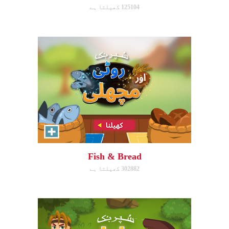
125104 کھیلتا ہے
ابھی کھیلیں!
David, Sheep Protector
Help David protect his sheep by
directing his attack on lions and
bears.
Fish & Bread
302882 کھیلتا ہے
ابھی کھیلیں!