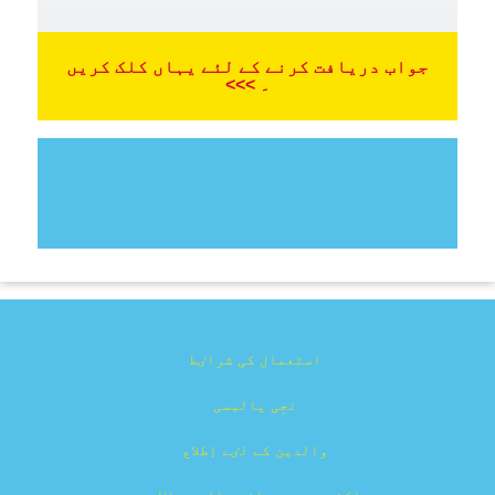
جواب دریافت کرنے کے لئے یہاں کلک کریں
۔ >>>
استعمال کی شراٸط
نجِی پالیسی
والدین کے لٸے اِطلاع