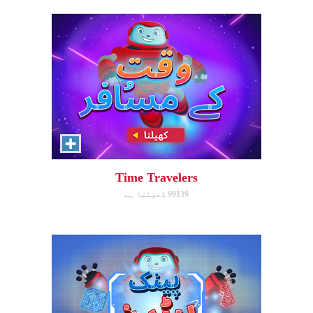
Pattern Panic
Follow Gizmo's circuit sequence
and you will level up!
Time Travelers
99139 کھیلتا ہے
ابھی کھیلیں!