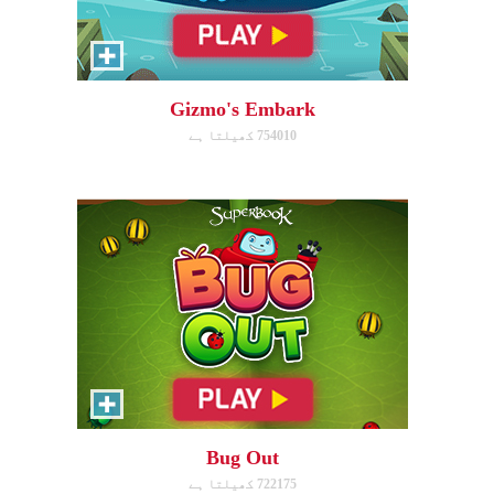
Bug Out
Make bug matches to clear
bugs!
Gizmo's Embark
754010 کھیلتا ہے
ابھی کھیلیں!
Cake Match
Like cake? Then you'll love
Cake Match!
Bug Out
722175 کھیلتا ہے