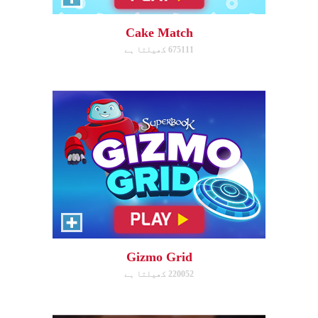
Swipe to launch the disc at your
target.
Cake Match
675111 کھیلتا ہے
ابھی کھیلیں!
Treasure Hunters
Indiana Jones favorite matching
game!
Gizmo Grid
220052 کھیلتا ہے
ابھی کھیلیں!