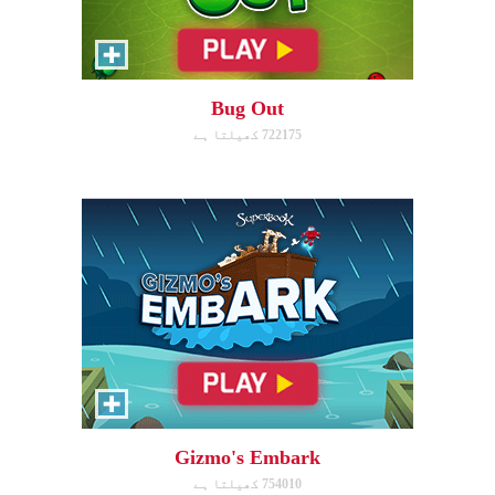
Gizmo's Embark
Help Gizmo get animals back
into the ark.
Bug Out
722175 کھیلتا ہے
ابھی کھیلیں!
Eden Garden Adventure
Match animal pairs and harvest
fruit in Eden.
Gizmo's Embark
754010 کھیلتا ہے