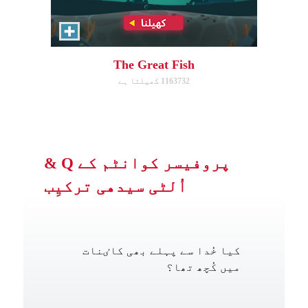
The Great Fish
1163732 کھیلتا ہے
پروفیسر کوانٹم کے Q &
اُلٹی سیدھی ترکیِب
کیا خُدا سے پہلے بھی کاٸنات
میں کُچھ تھا؟