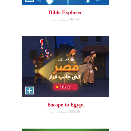
avoid King Herod and make it to
Egypt.
Bible Explorer
86073 کھیلتا ہے
ابھی کھیلیں!
The Lost Sheep
Avoid obstacles, find the sheep,
and return home for mega-
points.
Escape to Egypt
456680 کھیلتا ہے
ابھی کھیلیں!