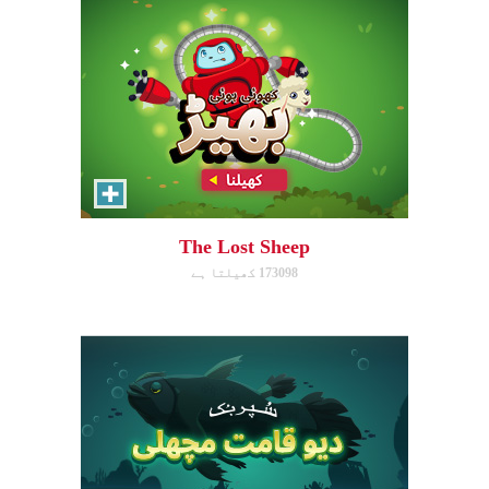
The Great Fish
Help the great fish swim as far
as it can by avoiding obstacles.
The Lost Sheep
173098 کھیلتا ہے
ابھی کھیلیں!