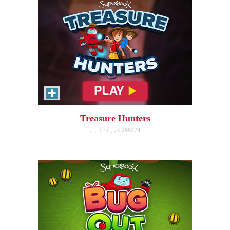
Bug Out
Make bug matches to clear
bugs!
Treasure Hunters
299270 کھیلتا ہے
ابھی کھیلیں!