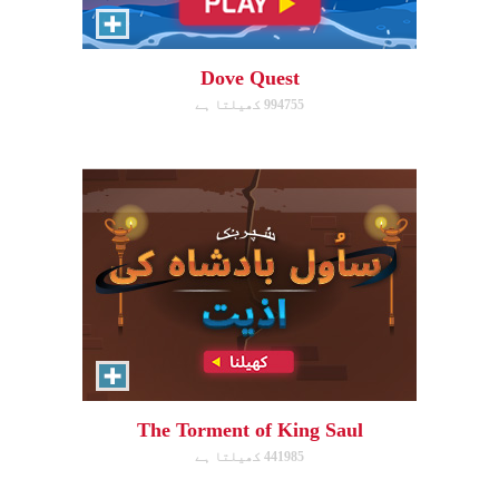
Click/Touch the notes at the
right time to keep King Saul at
peace.
Dove Quest
994755 کھیلتا ہے
ابھی کھیلیں!
Time Travelers
Choose the correct Bible event
and win massive points.
The Torment of King Saul
441985 کھیلتا ہے
ابھی کھیلیں!