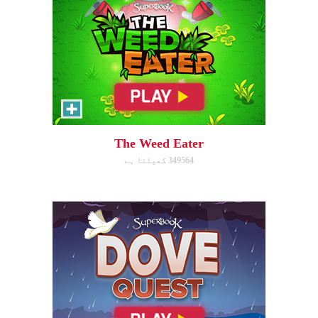
Dove Quest
Help Noah's dove avoid
obstacles.
The Weed Eater
349564 کھیلتا ہے
ابھی کھیلیں!
The Torment of King Saul