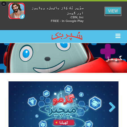
×
سوُپر بُک کِڈز باٸبل، ویڈیوز
VIEW
اور گیمز
CBN, Inc.
FREE - In Google Play
گیمز
The Great Fish
Previous
Next