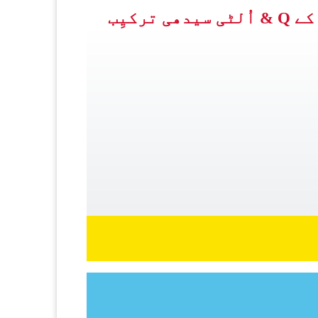
ترکیِب