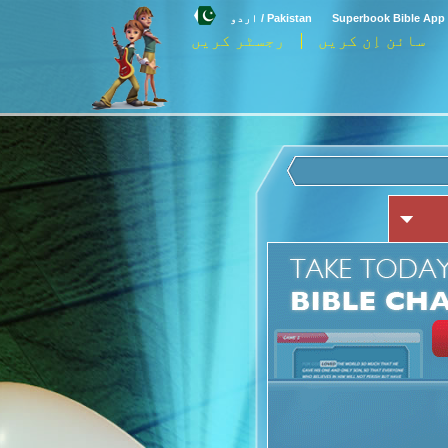
Superbook Bible App 
Pakistan / اردو
سائن اِن کریں
رجسٹر کریں