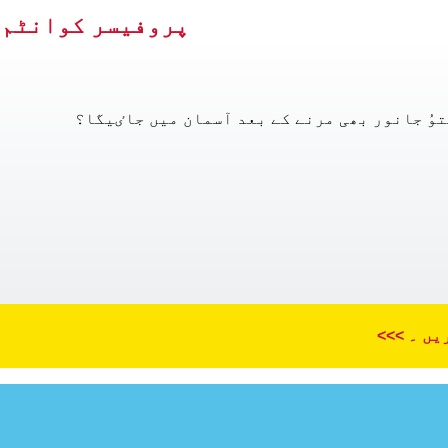
پروفیسر کوانٹم کے Q & اُلٹی سیدھی 
وُ جانور بھی مرنے کے بعد آسمان میں جاٸیگا؟
یں ۔ >>>