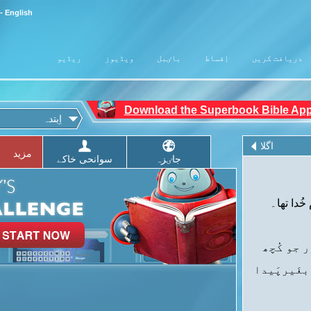
- English
دریافت کریں
اِقساط
باٸبل
ویڈیوز
ریڈیو