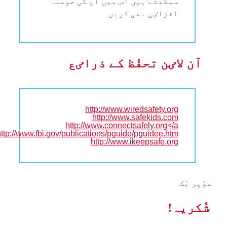
سیکھتے ہیں اُس میں اُن کی حوصلہ
افزاٸی بھی کریں
آن لاٸن تحفُظ کے ذراٸع
http://www.wiredsafety.org
http://www.safekids.com
http://www.connectsafely.org</a
http://www.fbi.gov/publications/pguide/pguidee.htm
http://www.ikeepsafe.org
سوُپر بُک
شُکریہ!