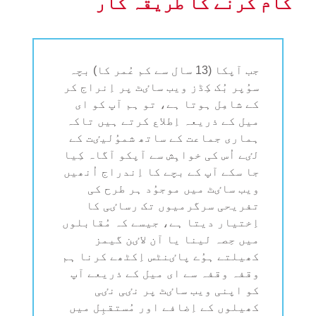
کام کرنے کا طریقہ کار
جب آپکا (13 سال سے کم عُمر کا) بچہ
سوُپر بُک کِڈز ویب ساٸٹ پر اِنراج کر
کے شامِل ہوتا ہے، تو ہم آپ کو ای
میل کے ذریعہ اِطلاع کرتے ہیں تاکہ
ہماری جماعت کے ساتھ شموُلیٸت کے
لٸے اُس کی خواہِش سے آپکو آگاہ کِیا
جا سکے آپ کے بچے کا اِندراج اُنھیں
ویب ساٸٹ میں موجوُد ہر طرح کی
تفریحی سرگرمیوں تک رساٸی کا
اِختیار دیتا ہے، جیسے کہ مُقابلوں
میں حِصہ لینا یا آن لاٸن گیمز
کھیلتے ہوُے پاٸنٹس اِکٹھے کرنا ہم
وقفہ وقفہ سے ای میل کے ذریعے آپ
کو اپنی ویب ساٸٹ پر نٸی نٸی
کھیلوں کے اِضافے اور مُستقبِل میں