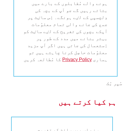
ہونے والے مُقابلوں کے بارے میں
بتاتے رہیں گے جو آپ کے بچہ کی
دِلچسپی کے لٸے ہونگے۔ اِس ساٸٹ پر
جمع کی جانے والی تمام معلوُمات
آپکے بچوں کی تفریح کے لٸے ساٸٹ کو
بہتر بنانے میں مدد کے طور پر
اِستعمال کی جاتی ہیں اگر آپ مزید
معلوُمات حاصِل کرنا چاہتے ہیں تو
ہماری
Privacy Policy
کا مُطالعہ کریں
سُپر بُک
ہم کیا کرتے ہیں
ہم نے اِس ویب سائٹ کو تفریحی