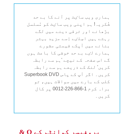
ہماری ویب ساٸٹ پر آنے کا بے حد
شُکریہ! ہم اپنی ویب ساٸٹ کو مُسلسل
بڑھانے اور ترقی دینے میں لگے
رہتے ہیں اسِلٸے اِسے مزید بہتر
بنانے میں آپکے قیمتی مشورے
ہمارے لٸے بے حد خوشی کا باعث ہوں
گے اس صفحہ کے نیچے 'ہم سے رابطہ
کریں' لنک کے ذریعے ہم سے رابطہ
کریں۔ اگر آپ کے پاس Superbook DVD
کلب کے بارے میں سوالات ہیں، تو
براہ کرم 1-866-226-0012 پر کال
کریں۔
پروفیسر کوانٹم کے Q &