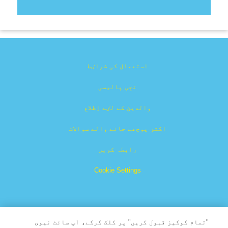
استعمال کی شراٸط
نجِی پالیسی
والدین کے لٸے اِطلاع
اکثر پوچھے جانے والے سوالات
رابطہ کریں
Cookie Settings
"تمام کوکیز قبول کریں" پر کلک کرکے، آپ سائٹ نیوی