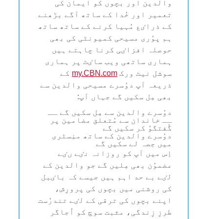
والدین اور بچوں کو ایمان کی
تعمیر اور خُدا کے ساتھ آگے بڑھنے
کے ذراٸع مُہیا کرنے کے ساتھ ساتھ
ہم پوُری مسیحی کمیونٹی کی بھی
حوصلہ افزاٸی کرنا چاہتے ہیں
ہماری ساتھی ویب ساٸٹ پر ہماری
سوشل نیٹ ورک
my.CBN.com
کے
ذریعہ آپ دوُسرے مسیحی والدین سے
بھی مِل سکیں گے جہاں آپ:
دوُسرے والدین سے مِل سکیں گے ــ
ــ خاندان سے مُتعلق مضامین پر
گُفتگوُ کر سکیں گے
دوُسرے والدین کے ساتھ منِسٹری
میں حِصہ لے سکیں گے
اِس میں آپ کو روزانہ نٸے ںٸے
مضموُن بھی مِلیں گے جو والدین کے
لٸے بے حد اہم ہیں جیسے کہ باٸبل
کی روشنی میں بچوں کی پرورِش،
اپنے بچوں کی ترقی کے لٸے تندرُست
طرزِ زِندگی، مثبت سوچ کو اُجاگر