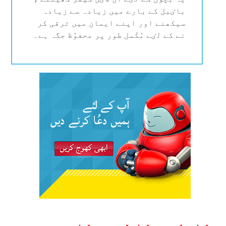
باٸبل کے بارے میں زیادہ سے زیادہ
سیکھنے اور اپنے ایمان میں ترقی کر
نے کے لٸے مُکَمل طور پر محفوُظ جگہ ہے۔