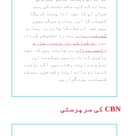
بنانے کے لٸے سخت محنت کی ہے،
جہاں آپ کا بچہ آنا پسند کریگا
کھیلے گا اور ہماری سرگرمیوں
میں حِصہ لے سکے گا چاہے یہ ہماری
کھیلیں ہوں،
ہمارے تخلیقی کِردار
ہوں
یا خُدا کے بارے میں ہمارے
دِلچسپ سوال،
ہم چاہتے ہیں کہ بچے
باٸبل کے بارے میں سیکھنے اور
یسوُع سے اپنے رِشتے میں آگے بڑھنے
کے ساتھ ساتھ اپنا وقت خوُب ہنستے
کھیلتے ہوُے گُزاریں
CBN کی سرپرستی