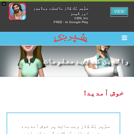
×
سوُپر بُک کِڈز باٸبل، ویڈیوز
VIEW
اور گیمز
CBN, Inc.
FREE - In Google Play
والدین کے لٸے معلومات
خوش آمدید!
سوُپر بُک کِڈز ویب ساٸٹ پر خوش آمدید،
یہ بچوں کے لٸے آن لاٸن گیمز کھیلنے ،