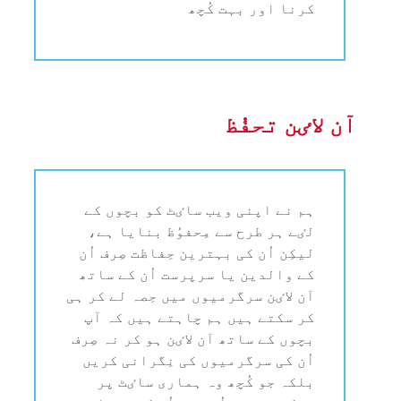
کرنا اور بہت کُچھ
آن لاٸن تحفُظ
ہم نے اپنی ویب ساٸٹ کو بچوں کے
لٸے ہر طرح سے مِحفوُظ بنایا ہے،
لیکِن اُن کی بہترین حِفاظت صِرف اُن
کے والدین یا سرپرست اُن کے ساتھ
آن لاٸن سرگرمیوں میں حِصہ لے کر ہی
کر سکتے ہیں ہم چاہتے ہیں کہ آپ
بچوں کے ساتھ آن لاٸن ہو کر نہ صِرف
اُن کی سرگرمیوں کی نِگرانی کریں
بلکہ جو کُچھ وہ ہماری ساٸٹ پر