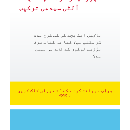
اُلٹی سیدھی ترکیِب
باٸبل ایک بچے کی کِس طرح مدد
کر سکتی ہی؟ کیا یہ کِتاب صِرف
بوُڑھے لوگوں کے لٸے ہی نہیں
ہے؟
جواب دریافت کرنے کے لئے یہاں کلک کریں
۔ >>>