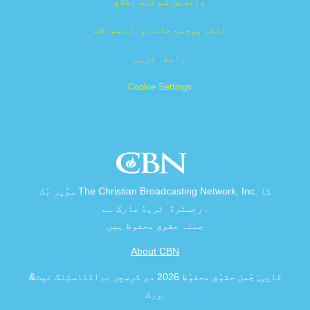
والدین کے لٸے اِطلاع
اکثر پوچھے جانے والے سوالات
رابطہ کریں
Cookie Settings
سوُپر بُک The Christian Broadcasting Network, Inc. کا
رجِسٹرڈ ٹریڈ مارک ہے .
جملہ حقوق محفوظ ہیں
About CBN
&کاپی; جُمل حقوُق محفوُظ 2026 دی کرِسچن براڈکاسٹِنگ نیٹ
ورک.