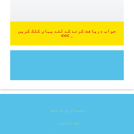
جواب دریافت کرنے کے لئے یہاں کلک کریں
۔ >>>
استعمال کی شراٸط
نجِی پالیسی