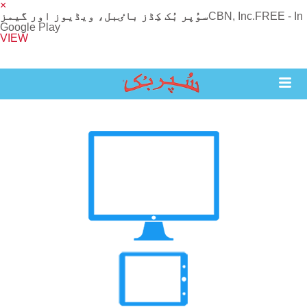
×
FREE - In
CBN, Inc.
سوُپر بُک کِڈز باٸبل، ویڈیوز اور گیمز
Google Play
VIEW