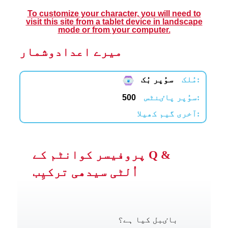
To customize your character, you will need to
visit this site from a tablet device in landscape
mode or from your computer.
میرے اعدادوشمار
مُلک:
سوُپر بُک
سوُپر پاٸنٹس:
500
آخری گیم کھیلا:
پروفیسر کوانٹم کے Q &
اُلٹی سیدھی ترکیِب
باٸبل کیا ہے؟