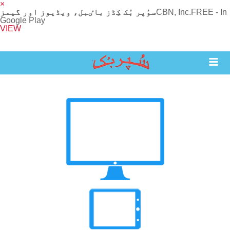
×
FREE - In
CBN, Inc.
سوُپر بُک کِڈز باٸبل، ویڈیوز اور گیمز
Google Play
VIEW