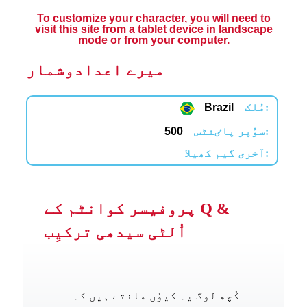
To customize your character, you will need to
visit this site from a tablet device in landscape
mode or from your computer.
میرے اعدادوشمار
مُلک:
Brazil
سوُپر پاٸنٹس:
500
آخری گیم کھیلا:
پروفیسر کوانٹم کے Q &
اُلٹی سیدھی ترکیِب
کُچھ لوگ یہ کیوُں مانتے ہیں کہ