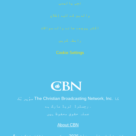
نجِی پالیسی
والدین کے لٸے اِطلاع
اکثر پوچھے جانے والے سوالات
رابطہ کریں
Cookie Settings
سوُپر بُک The Christian Broadcasting Network, Inc. کا
رجِسٹرڈ ٹریڈ مارک ہے .
جملہ حقوق محفوظ ہیں
About CBN