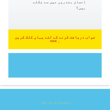
اِنسان بندروں میں سے نِکلے
ہیں؟
جواب دریافت کرنے کے لئے یہاں کلک کریں
۔ >>>
استعمال کی شراٸط