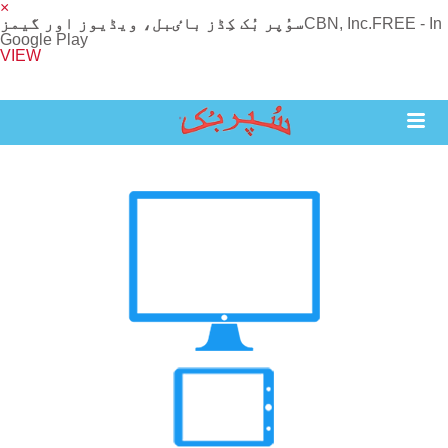
×
FREE - In
CBN, Inc.
سوُپر بُک کِڈز باٸبل، ویڈیوز اور گیمز
Google Play
VIEW