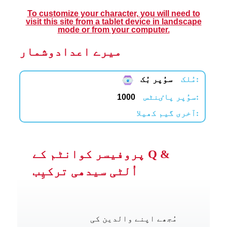
To customize your character, you will need to
visit this site from a tablet device in landscape
mode or from your computer.
میرے اعدادوشمار
مُلک:
سوُپر بُک
سوُپر پاٸنٹس:
1000
آخری گیم کھیلا:
پروفیسر کوانٹم کے Q &
اُلٹی سیدھی ترکیِب
مُجھے اپنے والدین کی