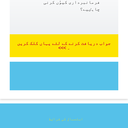
فرمانبرداری کیوُں کرنی
چاہٸیے؟
جواب دریافت کرنے کے لئے یہاں کلک کریں
۔ >>>
استعمال کی شراٸط