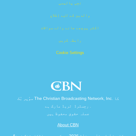
نجِی پالیسی
والدین کے لٸے اِطلاع
اکثر پوچھے جانے والے سوالات
رابطہ کریں
Cookie Settings
سوُپر بُک The Christian Broadcasting Network, Inc. کا
رجِسٹرڈ ٹریڈ مارک ہے .
جملہ حقوق محفوظ ہیں
About CBN