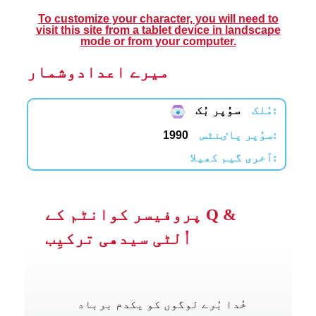
To customize your character, you will need to
visit this site from a tablet device in landscape
mode or from your computer.
میرے اعدادوشمار
مُلک:
سوُپر بُک
سوُپر پاٸنٹس:
1990
آخری گیم کھیلا:
پروفیسر کوانٹم کے Q &
اُلٹی سیدھی ترکیِب
خُدا بُرے لوگوں کو یکدم برباد