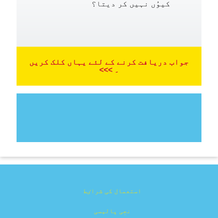
کیوُں نہیں کر دیتا؟
جواب دریافت کرنے کے لئے یہاں کلک کریں
۔ >>>
استعمال کی شراٸط
نجِی پالیسی