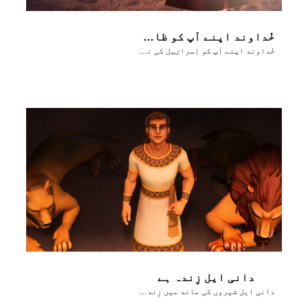
خُداوند اپنے آپ کو ظاہِر کرتا ہے
خُداوند اپنے آپ کو اِسراٸیل کی نسَل پر ظاہِر کرتا ہے
دانی ایل زِندہ ہے
دانی ایل شیروں کی ماند میں زِندہ بچ جاتا ہے