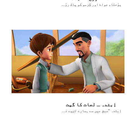
یوُحنَا، جواۓ اور گِزمو کو پاک روُح کے بارے میں بتاتا ہے
اِبتدہ ـ نَجات کا گیت
اِبتدہ ’’سبق میں سے ہمارے لٸیے مَسیح کی مُحبت کے پیغام کے مناظِر‘‘