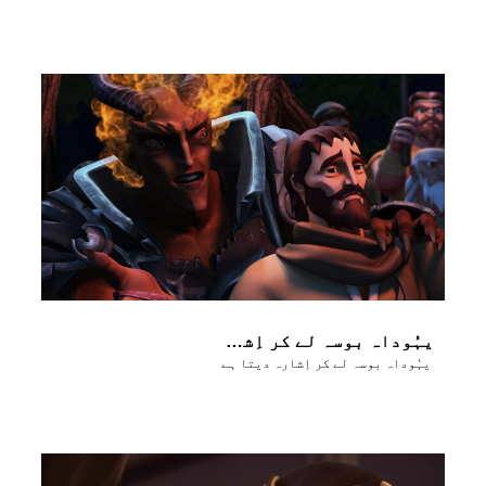
یہُوداہ بوسہ لے کر اِشارہ دیتا ہے
یہُوداہ بوسہ لے کر اِشارہ دیتا ہے