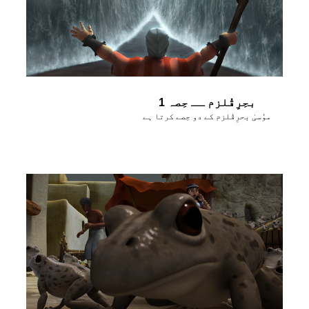
بحِرِقُلزم ــ حِصہ 1
موُسیٰ بحرِقُلزم کے دو حِصے کرتا ہے