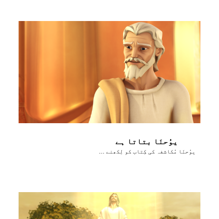
یوُحنَا بتاتا ہے
یوُحنَا مُکاشفہ کی کِتاب کو لِکھنے کے بارے میں بتاتا ہے