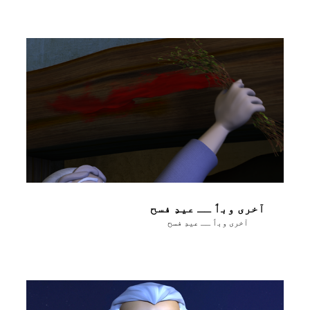
آخری وبٲ ــ عیدِ فسح
آخری وبٲ ــ عیدِ فسح