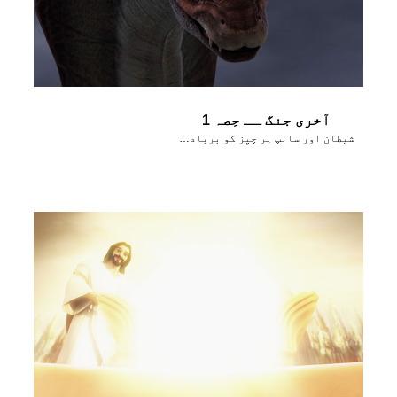
آخری جنگ ــ حِصہ 1
شیطان اور سانپ ہر چیِز کو برباد کر دینا چاہتے ہیں