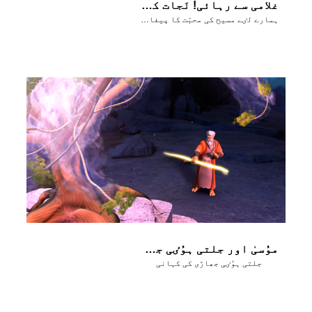
غلامی سے رہائی! نَجات کا گیت
ہمارے لٸے مسیح کی محبّت کا پیغام ’’غُلامی سے رہاٸی‘‘ کے لٸے!
موُسیٰ اور جلتی ہوُٸی جھاڑی ــ حِصہ 3
جلتی ہوُٸی جھاڑی کی کہانی