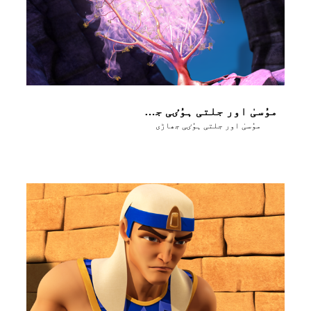
موُسیٰ اور جلتی ہوُٸی جھاڑی ــ حِصہ 1
موُسیٰ اور جلتی ہوُٸی جھاڑی