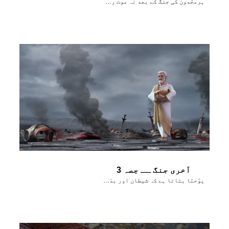
ہرمجّدون کی جنگ کے بعد نہ موت رہے گی نہ دُکھ
آخری جنگ ــ حِصہ 3
یوُحنَا بتاتا ہے کہ شیطان اور بدَی کو ہمیشہ ہمیشہ کے لٸے نیست و نابوُد کر دِیا گیا ہے