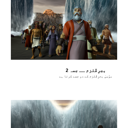
بحِرِقُلزم ــ حِصہ 2
موُسیٰ بحرِقُلزم کے دو حِصے کرتا ہے