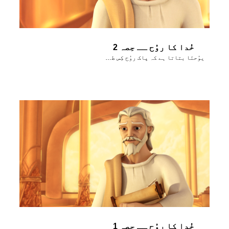
خُدا کا روُح ــ حِصہ 2
یوُحنَا بتاتا ہے کہ پاک روُح کِس طرح ہر جگہ موُجوُد ہے اور رہنُماٸی کرتا اور مُشوَرت دیتا ہے
خُدا کا روُح ــ حِصہ 1