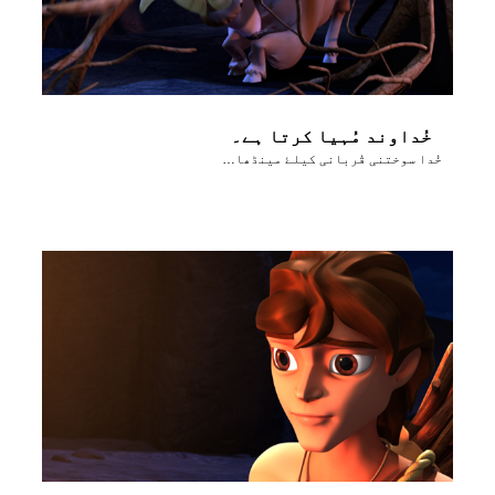
خُداوند مُہیا کرتا ہے۔
خُدا سوختنی قُربانی کیلۓ مینڈھا مُہیا کرتا ہے