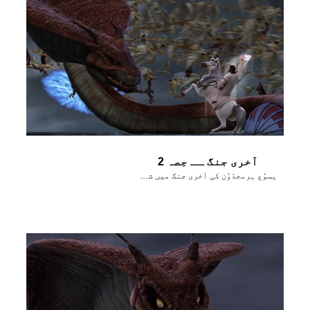
آخری جنگ ــ حِصہ 2
یسوُع ہرمجدّوُن کی آخری جنگ میں شیطان کو شِکَست دیتا ہے