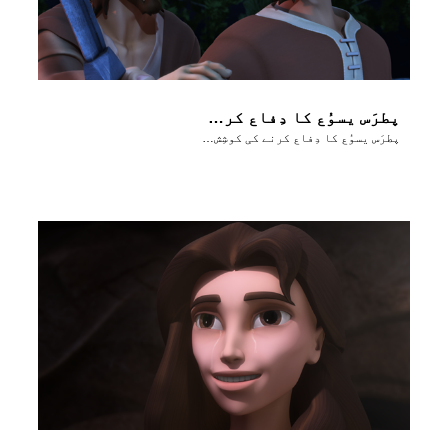
پطرَس یسوُع کا دِفاع کرنے کی کوشِش کرتا ہے
پطرَس یسوُع کا دِفاع کرنے کی کوشِش کرتا ہے