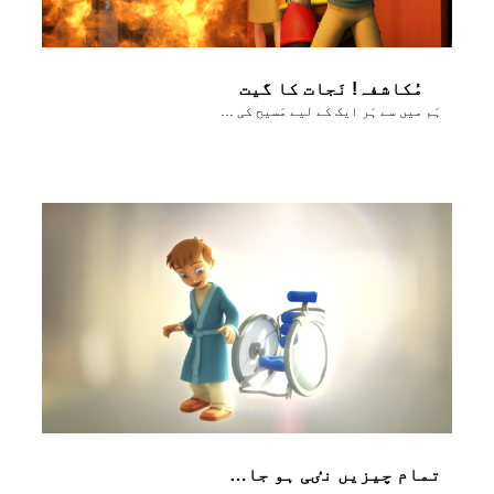
مُکاشفہ! نَجات کا گیت
ہَم میں سے ہَر ایک کے لیے مَسیح کی مُحبَت کا پیغام
تمام چیزیں نٸی ہو جاٸیں گی