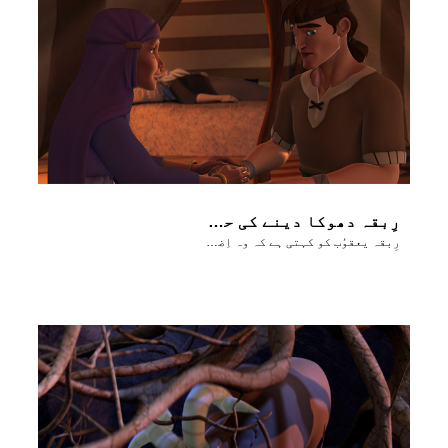
رِبقہ دھوکا دینے کی حوصلہ افزاٸ کرتی ہے۔
رِبقہ یعقوُب کو کہتی ہے کہ وہ اِضحاق سے عیسؤ کی بَرکات چوری کر لے