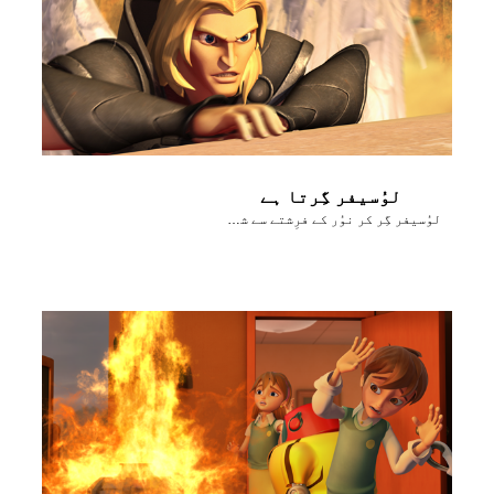
لوُسیفر گِرتا ہے
لوُسیفر گِر کر نوُر کے فرِشتے سے شیطان بن جاتا ہے