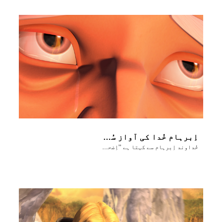
اِبرہام خُدا کی آواز سُنتا ہے
خُداوند اِبرہام سے کہتا ہے ’’اِضحاق کو ہاتھ نہ لگانا‘‘