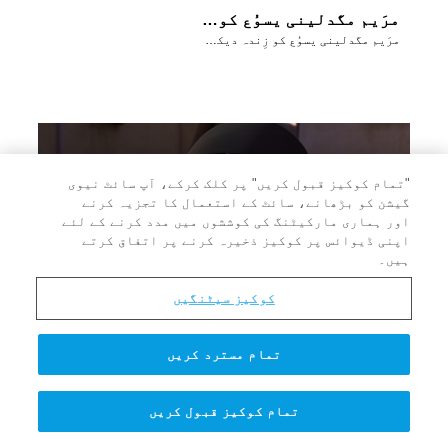
مرَیم مگدلینی یسوُع کو زِندہ دیکھتی ہے
مرَیم مگدلینی یسوُع کو زِندہ دیکھتی ہے
"تمام کوکیز قبول کریں" پر کلک کرکے، آپ سائٹ نیوی
گیشن کو بڑھانے، سائٹ کے استعمال کا تجزیہ کرنے
اور ہماری مارکیٹنگ کی کوششوں میں مدد کرنے کے لئے
اپنی ڈیوائس پر کوکیز ذخیرہ کرنے پر اتفاق کرتے
ہیں۔
کوکیز سیٹنگیں
تمام مسترد کریں
مرَیم خوشخبری سُنتی ہے
مرَیم خوشخبری سُنتی ہے
تمام کوکیز قبول کریں