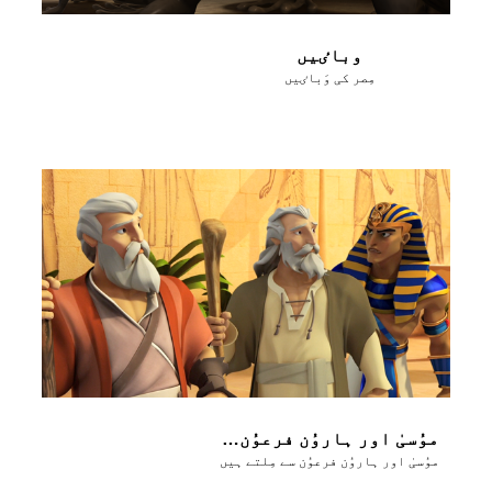
وباٸیں
مِصر کی وَباٸیں
موُسیٰ اور ہاروُن فرعوُن سے مِلتے ہیں
موُسیٰ اور ہاروُن فرعوُن سے مِلتے ہیں