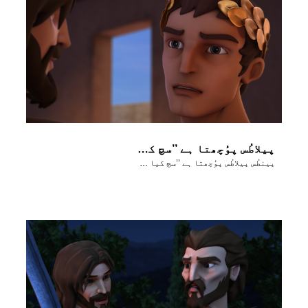
پیلاطُس پوُچھتا ہے ’’سچ کیا ہے‘‘؟
پینطُس پیلاطُس پوُچھتا ہے ’’سچ کیا ہے‘‘؟