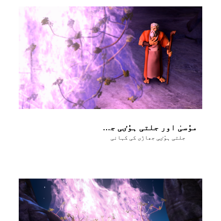
موُسیٰ اور جلتی ہوُٸی جھاڑی ــ حِصہ 2
جلتی ہوُٸی جھاڑی کی کہانی