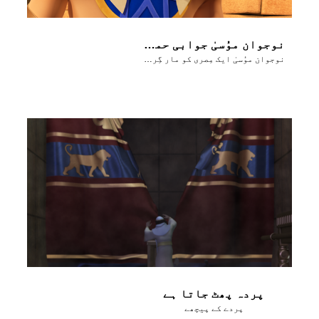
نوجوان موُسیٰ جوابی حملہ کرتا ہے
نوجوان موُسیٰ ایک مِصری کو مار گِراتا ہے
پردہ پھٹ جاتا ہے
پردے کے پیچھے