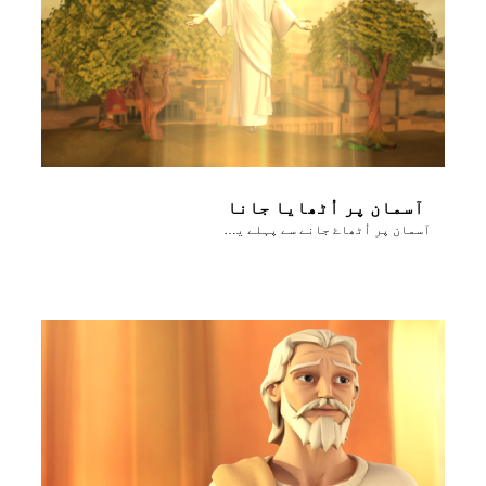
آسمان پر اُٹھایا جانا
آسمان پر اُٹھاۓ جانے سے پہلے یسوُع اپنے شاگِردوں کو روُح القُدُس کے بارے میں بتاتا ہے