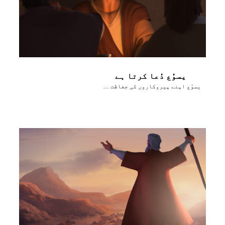
یسوُع دُعا کرتا ہے
یسوُع اپنے پیروکاروں کی حِفاظت کے لٸے دُعا کرتا ہے