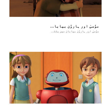
موُسیٰ اور ہاروُن بیابان میں مِلتے ہیں
موُسیٰ اور ہاروُن بیابان میں مِلتے ہیں