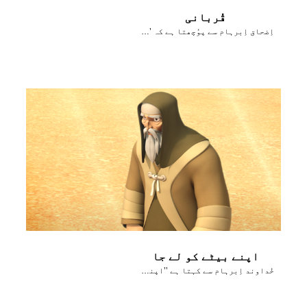
قُربانی
اِضحاق اِبرہام سے پوُچھتا ہے کہ ’سوختنی قُربانی کیلٸے بھَیڑ کہاں ہے؟‘
اپنے بیٹے کو لے جا
خُداوند اِبرہام سے کہتا ہے ’’اپنے بیٹے کو موریاہ لے جا‘‘۔