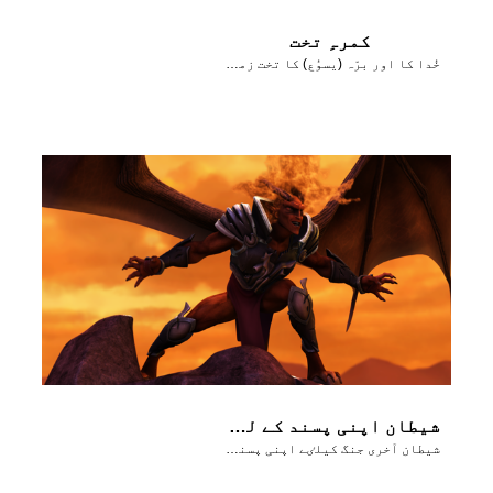
کمرہِ تخت
خُدا کا اور برّہ (یسوُع) کا تخت زمین پر ہوگا
شیطان اپنی پسند کے لوگوں کو دیکھتا ہے
شیطان آخری جنگ کیلٸے اپنی پسند کے لوگوں کو جمع کرتا ہے ـ ہَرمجدوُن!