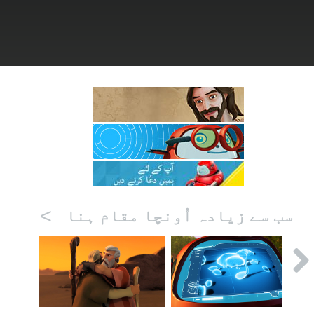
>
سب سے زیادہ اُونچا مقام ہنا