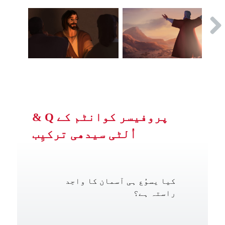
پروفیسر کوانٹم کے Q &
اُلٹی سیدھی ترکیِب
کیا یسوُع ہی آسمان کا واحِد
راستہ ہے؟