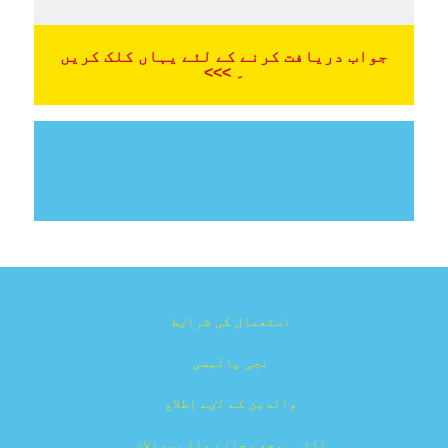
جواب دریافت کرنے کے لئے یہاں کلک کریں
۔ >>>
استعمال کی شراٸط
نجِی پالیسی
والدین کے لٸے اِطلاع
اکثر پوچھے جانے والے سوالات