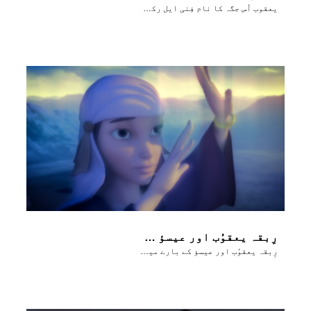
یعقوب اُس جگہ کا نام فِنی ایل رکھتا ہے جہاں اُس نے خُدا سے کُشتی لڑی تھی
رِبقہ یعقوُب اور عیسؤ کے بارے میں بَتاتی ہے
رِبقہ یعقوُب اور عیسؤ کے بارے میں بَتاتی ہے