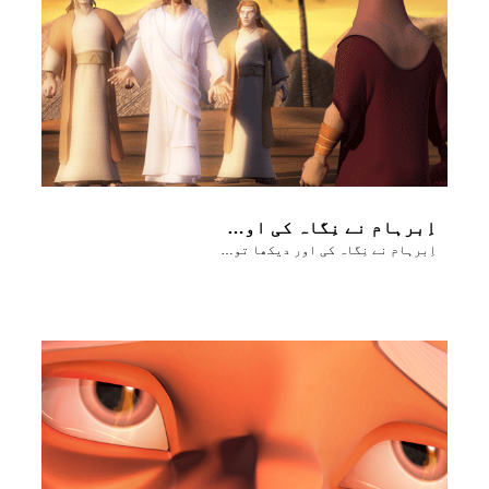
اِبرہام نے نِگاہ کی اور دیکھا تو اُسے تیِن مَرد قریب کھڑے نظر آے
اِبرہام نے نِگاہ کی اور دیکھا تو اُسے تیِن مَرد قریب کھڑے نظر آے