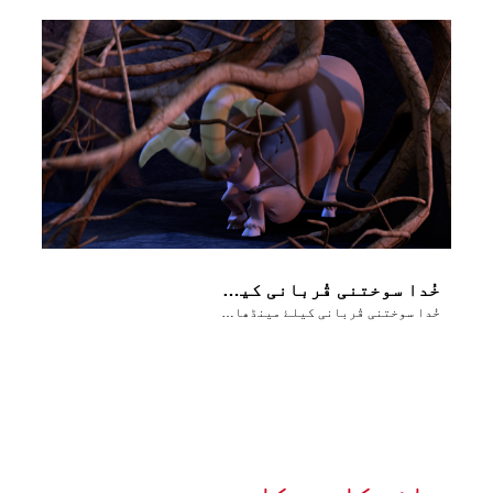
خُدا سوختنی قُربانی کیلۓ مینڈھا مُہیا کرتا ہے
خُدا سوختنی قُربانی کیلۓ مینڈھا مُہیا کرتا ہے