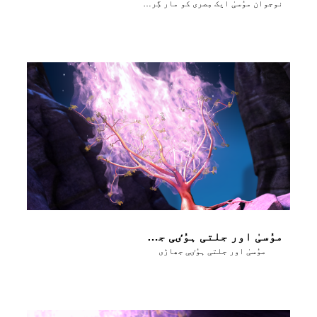
نوجوان موُسیٰ ایک مِصری کو مار گِراتا ہے
موُسیٰ اور جلتی ہوُٸی جھاڑی
موُسیٰ اور جلتی ہوُٸی جھاڑی