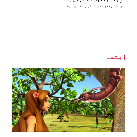
رِبقہ یعقوُب کو کہتی ہے کہ وہ اِضحاق سے عیسؤ کی بَرکات چوری کر لے
اِبتدہ