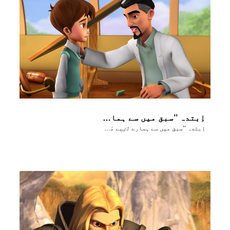
اِبتدہ ’’سبق میں سے ہمارے لٸیے مَسیح کی مُحبت کے پیغام کے مناظِر‘‘
اِبتدہ ’’سبق میں سے ہمارے لٸیے مَسیح کی مُحبت کے پیغام کے مناظِر‘‘