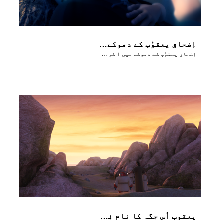
اِضحاق یعقوُب کے دھوکے میں آ کر اُسے بَرکت دے دیتا ہے
اِضحاق یعقوُب کے دھوکے میں آ کر اُسے بَرکت دے دیتا ہے
یعقوب اُس جگہ کا نام فِنی ایل رکھتا ہے جہاں اُس نے خُدا سے کُشتی لڑی تھی