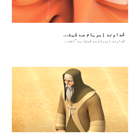
خُداوند اِبرہام سے کہتا ہے ’’اِضحاق کو ہاتھ نہ لگانا‘‘
خُداوند اِبرہام سے کہتا ہے ’’اِضحاق کو ہاتھ نہ لگانا‘‘