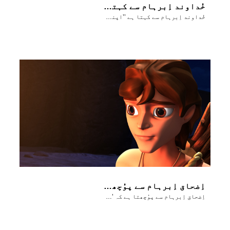
خُداوند اِبرہام سے کہتا ہے ’’اپنے بیٹے کو موریاہ لے جا‘‘۔
خُداوند اِبرہام سے کہتا ہے ’’اپنے بیٹے کو موریاہ لے جا‘‘۔
اِضحاق اِبرہام سے پوُچھتا ہے کہ ’سوختنی قُربانی کیلٸے بھَیڑ کہاں ہے؟‘
اِضحاق اِبرہام سے پوُچھتا ہے کہ ’سوختنی قُربانی کیلٸے بھَیڑ کہاں ہے؟‘