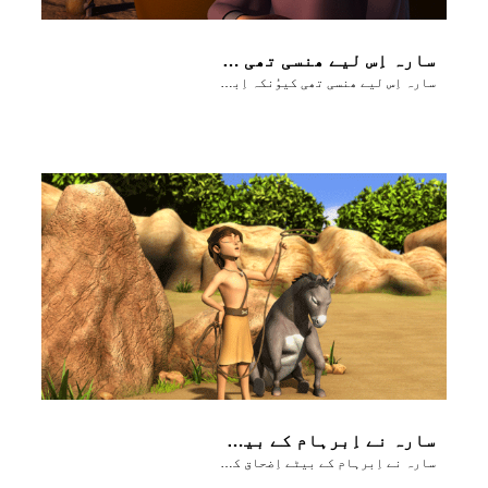
سارہ اِس لیے ھنسی تھی کیوُنکہ اِبرہام اور سارہ دونوں بُہت عُمر رسیدہ تھے
سارہ اِس لیے ھنسی تھی کیوُنکہ اِبرہام اور سارہ دونوں بُہت عُمر رسیدہ تھے
سارہ نے اِبرہام کے بیٹے اِضحاق کو جَنم دیا۔
سارہ نے اِبرہام کے بیٹے اِضحاق کو جَنم دیا۔