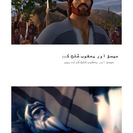
عیسؤ اور یعقوب صُلح کرتے ہیں
عیسؤ اور یعقوب صُلح کرتے ہیں