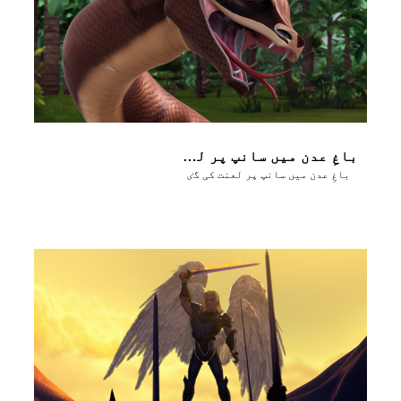
باغِ عدن میں سانپ پر لعنت کی گٸ
باغِ عدن میں سانپ پر لعنت کی گٸ