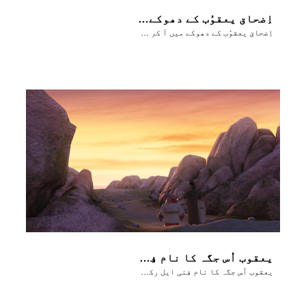
اِضحاق یعقوُب کے دھوکے میں آ کر اُسے بَرکت دے دیتا ہے
اِضحاق یعقوُب کے دھوکے میں آ کر اُسے بَرکت دے دیتا ہے
یعقوب اُس جگہ کا نام فِنی ایل رکھتا ہے جہاں اُس نے خُدا سے کُشتی لڑی تھی
یعقوب اُس جگہ کا نام فِنی ایل رکھتا ہے جہاں اُس نے خُدا سے کُشتی لڑی تھی