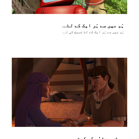
ہَم میں سے ہَر ایک کے لۓ مَسیح کی مُحبَت کا پیغام
ہَم میں سے ہَر ایک کے لۓ مَسیح کی مُحبَت کا پیغام
رِبقہ یعقوُب کو کہتی ہے کہ وہ اِضحاق سے عیسؤ کی بَرکات چوری کر لے