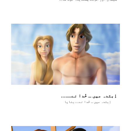
اِبتدہ میں ـ خُدا نے.....بنایا
اِبتدہ میں ـ خُدا نے.....بنایا