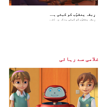
رِبقہ یعقوُب کو کہتی ہے کہ وہ اِضحاق سے عیسؤ کی بَرکات چوری کر لے
رِبقہ یعقوُب کو کہتی ہے کہ وہ اِضحاق سے عیسؤ کی بَرکات چوری کر لے
غلامی سے رہائی