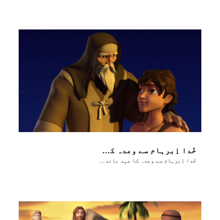
خُدا اِبرہام سے وعدہ کا عہِد باندھتا ہے
خُدا اِبرہام سے وعدہ کا عہِد باندھتا ہے