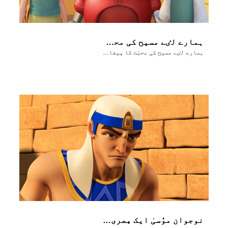
ہمارے لٸے مسیح کی محبّت کا پیغام ’’غُلامی سے رہاٸی‘‘ کے لٸے!
ہمارے لٸے مسیح کی محبّت کا پیغام ’’غُلامی سے رہاٸی‘‘ کے لٸے!
نوجوان موُسیٰ ایک مِصری کو مار گِراتا ہے