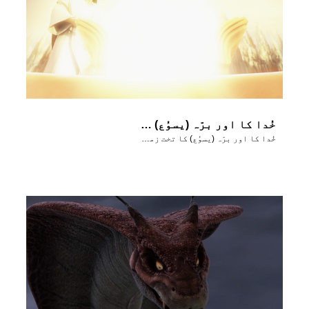
خُدا کا اور برّہ (یسوُع) کا تخت زمین پر ہوگا
خُدا کا اور برّہ (یسوُع) کا تخت زمین پر ہوگا