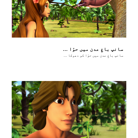
سانپ باغِ عدن میں حوّا کو دھوکا دیتا ہے
سانپ باغِ عدن میں حوّا کو دھوکا دیتا ہے