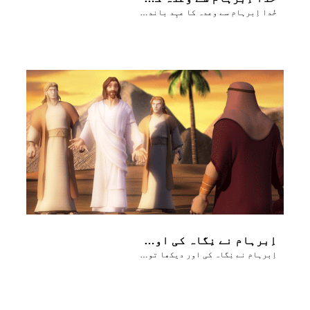
خُدا اِبرہام سے وعدہ کا عہِد باندھتا ہے
اِبرہام نے نِگاہ کی اور دیکھا تو اُسے تیِن مَرد قریب کھڑے نظر آے
اِبرہام نے نِگاہ کی اور دیکھا تو اُسے تیِن مَرد قریب کھڑے نظر آے