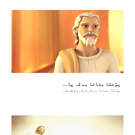
یوُحنَا بتاتا ہے کہ پاک روُح کِس طرح ہر جگہ موُجوُد ہے اور رہنُماٸی کرتا اور مُشوَرت دیتا ہے
یوُحنَا بتاتا ہے کہ پاک روُح کِس طرح ہر جگہ موُجوُد ہے اور رہنُماٸی کرتا اور مُشوَرت دیتا ہے