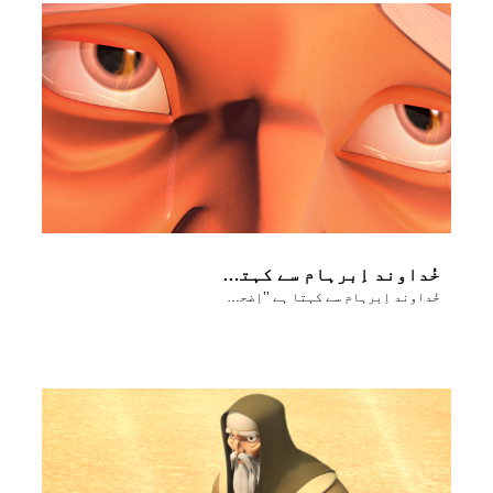
خُداوند اِبرہام سے کہتا ہے ’’اِضحاق کو ہاتھ نہ لگانا‘‘
خُداوند اِبرہام سے کہتا ہے ’’اِضحاق کو ہاتھ نہ لگانا‘‘