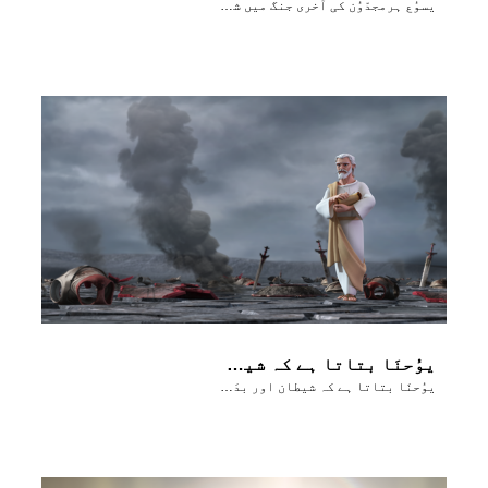
یسوُع ہرمجدّوُن کی آخری جنگ میں شیطان کو شِکَست دیتا ہے
یوُحنَا بتاتا ہے کہ شیطان اور بدَی کو ہمیشہ ہمیشہ کے لٸے نیست و نابوُد کر دِیا گیا ہے
یوُحنَا بتاتا ہے کہ شیطان اور بدَی کو ہمیشہ ہمیشہ کے لٸے نیست و نابوُد کر دِیا گیا ہے