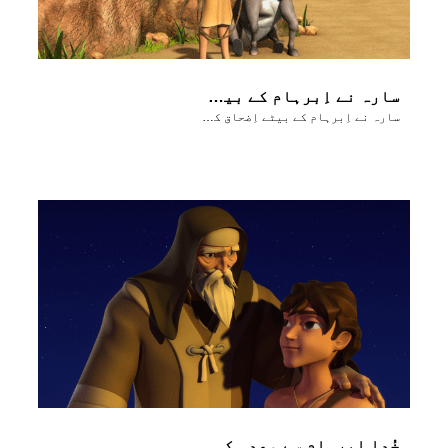
سارہ نے اِبرہام کے بیٹے اِضحاق کو جَنم دیا۔
سارہ نے اِبرہام کے بیٹے اِضحاق کو جَنم دیا۔
خُدا اِبرہام سے وعدہ کا عہِد باندھتا ہے