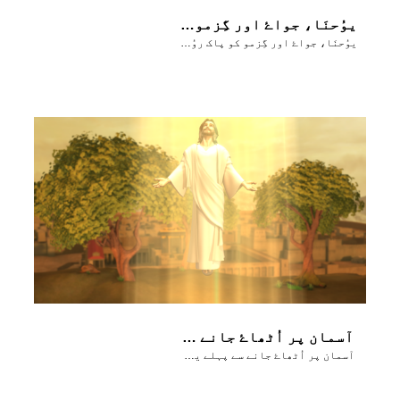
یوُحنَا، جواۓ اور گِزمو کو پاک روُح کے بارے میں بتاتا ہے
یوُحنَا، جواۓ اور گِزمو کو پاک روُح کے بارے میں بتاتا ہے
آسمان پر اُٹھاۓ جانے سے پہلے یسوُع اپنے شاگِردوں کو روُح القُدُس کے بارے میں بتاتا ہے
آسمان پر اُٹھاۓ جانے سے پہلے یسوُع اپنے شاگِردوں کو روُح القُدُس کے بارے میں بتاتا ہے