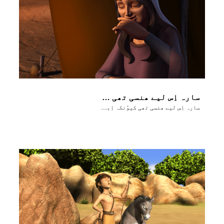
سارہ اِس لیے ھنسی تھی کیوُنکہ اِبرہام اور سارہ دونوں بُہت عُمر رسیدہ تھے
سارہ اِس لیے ھنسی تھی کیوُنکہ اِبرہام اور سارہ دونوں بُہت عُمر رسیدہ تھے