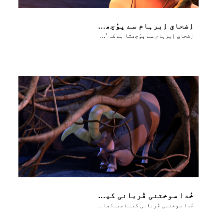
اِضحاق اِبرہام سے پوُچھتا ہے کہ ’سوختنی قُربانی کیلٸے بھَیڑ کہاں ہے؟‘
اِضحاق اِبرہام سے پوُچھتا ہے کہ ’سوختنی قُربانی کیلٸے بھَیڑ کہاں ہے؟‘
خُدا سوختنی قُربانی کیلۓ مینڈھا مُہیا کرتا ہے
خُدا سوختنی قُربانی کیلۓ مینڈھا مُہیا کرتا ہے