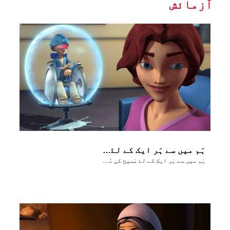
آزمائش
ہَم میں سے ہَر ایک کے لۓ مَسیح کی مُحبَت کا پیغام
ہَم میں سے ہَر ایک کے لۓ مَسیح کی مُحبَت کا پیغام