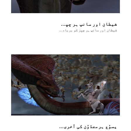
شیطان اور سانپ ہر چیِز کو برباد کر دینا چاہتے ہیں
شیطان اور سانپ ہر چیِز کو برباد کر دینا چاہتے ہیں
یسوُع ہرمجدّوُن کی آخری جنگ میں شیطان کو شِکَست دیتا ہے