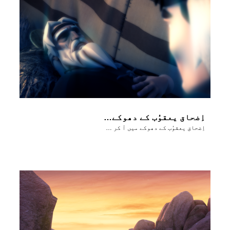
اِضحاق یعقوُب کے دھوکے میں آ کر اُسے بَرکت دے دیتا ہے
اِضحاق یعقوُب کے دھوکے میں آ کر اُسے بَرکت دے دیتا ہے