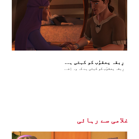
رِبقہ یعقوُب کو کہتی ہے کہ وہ اِضحاق سے عیسؤ کی بَرکات چوری کر لے
رِبقہ یعقوُب کو کہتی ہے کہ وہ اِضحاق سے عیسؤ کی بَرکات چوری کر لے
غلامی سے رہائی