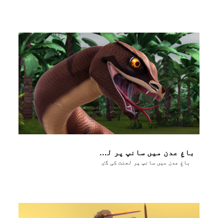
باغِ عدن میں سانپ پر لعنت کی گٸ
باغِ عدن میں سانپ پر لعنت کی گٸ