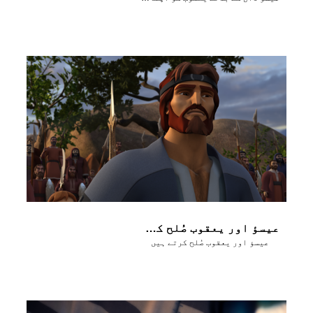
عیسؤ اور یعقوب صُلح کرتے ہیں
عیسؤ اور یعقوب صُلح کرتے ہیں