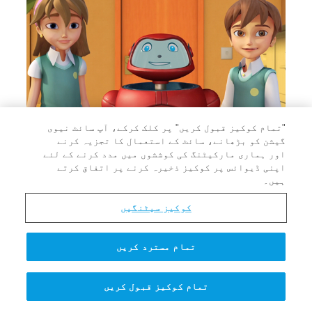
"تمام کوکیز قبول کریں" پر کلک کرکے، آپ سائٹ نیوی
گیشن کو بڑھانے، سائٹ کے استعمال کا تجزیہ کرنے
ہمارے لٸے مسیح کی محبّت کا پیغام ’’غُلامی سے رہاٸی‘‘ کے لٸے!
اور ہماری مارکیٹنگ کی کوششوں میں مدد کرنے کے لئے
اپنی ڈیوائس پر کوکیز ذخیرہ کرنے پر اتفاق کرتے
ہمارے لٸے مسیح کی محبّت کا پیغام ’’غُلامی سے رہاٸی‘‘ کے لٸے!
ہیں۔
کوکیز سیٹنگیں
تمام مسترد کریں
تمام کوکیز قبول کریں