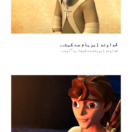
خُداوند اِبرہام سے کہتا ہے ’’اپنے بیٹے کو موریاہ لے جا‘‘۔
خُداوند اِبرہام سے کہتا ہے ’’اپنے بیٹے کو موریاہ لے جا‘‘۔