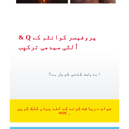
پروفیسر کوانٹم کے Q &
اُلٹی سیدھی ترکیِب
ابدیٸت کِتنی طویل ہے؟
جواب دریافت کرنے کے لئے یہاں کلک کریں
۔ >>>