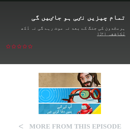
تمام چیزیں نٸی ہو جاٸیں گی
ہرمجّدون کی جنگ کے بعد نہ موت رہے گی نہ دُکھ
مُکاشفہ ۱:۲۱
>
MORE FROM THIS EPISODE