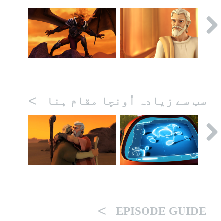
>
سب سے زیادہ اُونچا مقام ہنا
>
EPISODE GUIDE