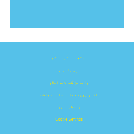
استعمال کی شراٸط
نجِی پالیسی
والدین کے لٸے اِطلاع
اکثر پوچھے جانے والے سوالات
رابطہ کریں
Cookie Settings