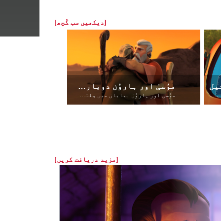
[دیکھیں سب کُچھ]
یل
موُسیٰ اور ہاروُن دوبارہ یکجا ہونے ہیں
یسوُع بیج بونے والے کی تمثیل بیان کرتا ہے
موُسیٰ اور ہاروُن بیابان میں مِلتے ہیں
[مزید دریافت کریں]