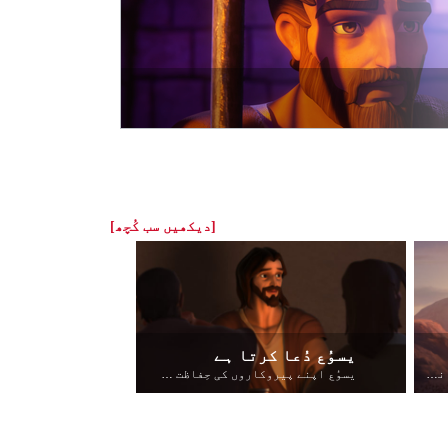
[دیکھیں سب کُچھ]
یسوُع دُعا کرتا ہے
خُداوند اپنے آپ کو اِسراٸیل کی نسَل پر ظاہِر کرتا ہے
یسوُع اپنے پیروکاروں کی حِفاظت کے لٸے دُعا کرتا ہے