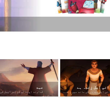
انی ایل زِندہ ہے
عہد
دانی ایل شیروں کی ماند میں زِندہ بچ جاتا ہے