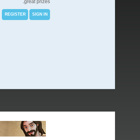
great prizes.
REGISTER
SIGN IN