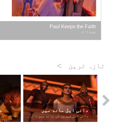
Paul Keeps the Faith
قسِط ۵۰۸
>
تازہ ترین
دانی ایل ماند میں
د
رِبقہ دھوکا دینے کی حوصلہ افزاٸ کرتی ہےِ۔
دانی ایل شیروں کی ماند میں ڈال دِیا جاتا ہے
رِبقہ یعقوُب کو کہتی ہے کہ وہ اِضحاق سے عیسؤ کی بَرکات چوری کر لے