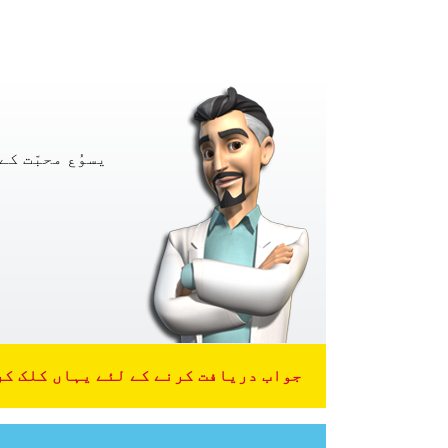
یسوُع محبّت ک
جواب دریافت کرنے کے لئے یہاں کلک کر