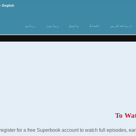
- English
دریافت کریں
اِقساط
باٸبل
ویڈیوز
ریڈیو
To Wat
 register for a free Superbook account to watch full episodes, e