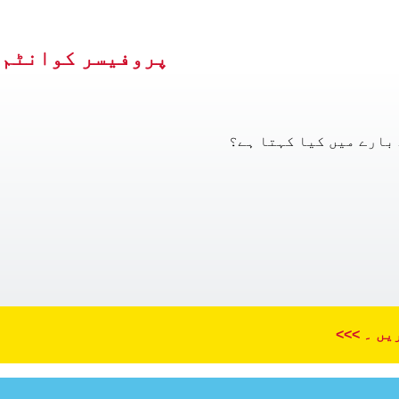
پروفیسر کوانٹم کے Q & اُلٹی سیدھی 
ے بارے میں کیا کہتا ہے؟
یں ۔ >>>