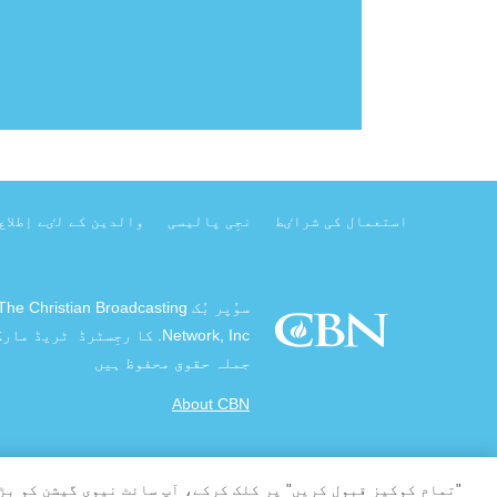
استعمال کی شراٸط
نجِی پالیسی
والدین کے لٸے اِطلاع
سوُپر بُک The Christian Broadcasting
Network, Inc. کا رجِسٹرڈ ٹریڈ مارک ہے .
جملہ حقوق محفوظ ہیں
About CBN
&کاپی; جُمل حقوُق محفوُظ 2026 دی کرِسچن براڈکاسٹِنگ نیٹ ورک.
"تمام کوکیز قبول کریں" پر کلک کرکے، آپ سائٹ نیوی گیشن کو بڑ