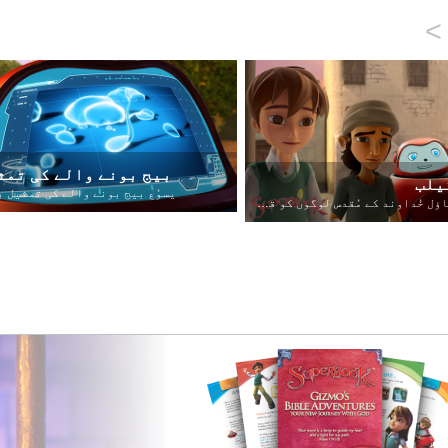
>
بیج بونے والے کی تمث
یلب
ساؤل خُداوند کے مُقدس لوگوں کو قتل کرنا چاہتا تھا