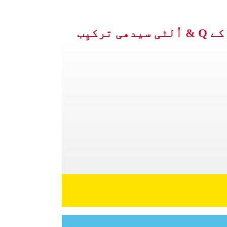
ترکیِب