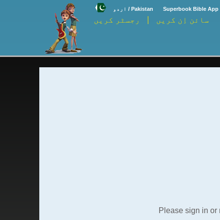
Superbook Bible App 
Pakistan / اردو
سائن اِن کریں
رجسٹر کریں
Please sign in or