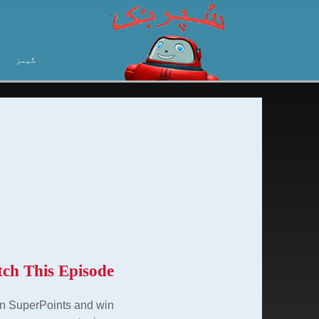
گیمز
ch This Episode
arn SuperPoints and win