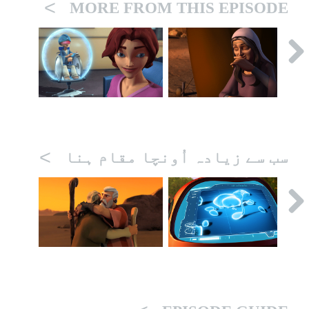
>
MORE FROM THIS EPISODE
>
سب سے زیادہ اُونچا مقام ہنا