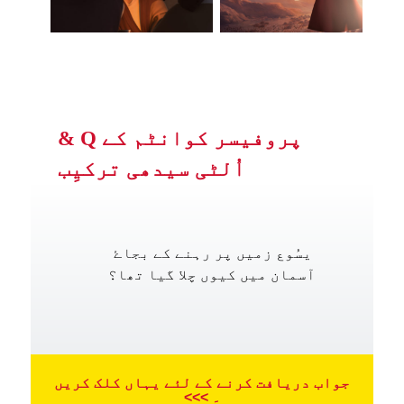
پروفیسر کوانٹم کے Q &
اُلٹی سیدھی ترکیِب
یسُوع زمیں پر رہنے کے بجاۓ
آسمان میں کیوں چلا گیا تھا؟
جواب دریافت کرنے کے لئے یہاں کلک کریں
۔ >>>