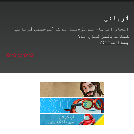
قُربانی
اِضحاق اِبرہام سے پوُچھتا ہے کہ ’سوختنی قُربانی
کیلٸے بھَیڑ کہاں ہے؟‘
پیداٸش ۸:۲۲