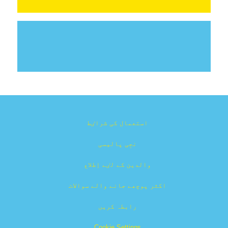
استعمال کی شراٸط
نجِی پالیسی
والدین کے لٸے اِطلاع
اکثر پوچھے جانے والے سوالات
رابطہ کریں
Cookie Settings